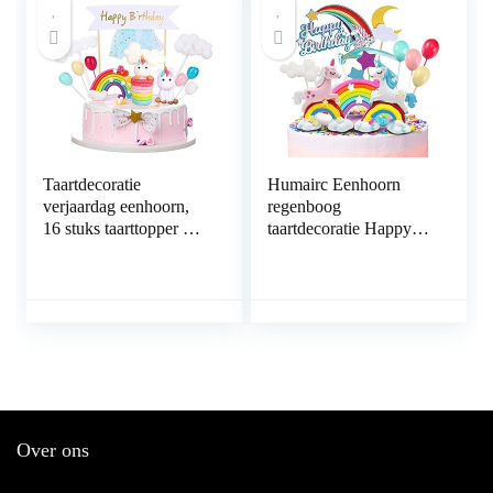
Moeder Cake
voorraadmaterialen
Decoraties
benodigdheden (Goud)
Taartdecoratie
Humairc Eenhoorn
verjaardag eenhoorn,
regenboog
16 stuks taarttopper met
taartdecoratie Happy
Happy Birthday-
Birthday taarttopper
slinger,
luchtballon sterren
regenboogballonnen,
cake-topper
wolk,
taartopzetstukken voor
gepersonaliseerde
meisjes verjaardag
eenhoorn,
taartdecoratie voor
jongens en meisjes,
kinderen, taartdecoratie
Over ons
verjaardag