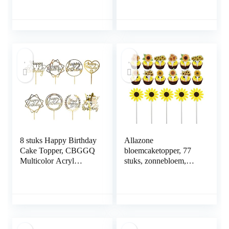
cupcake-figuren,
taartdecoratie cupcake
speelgoed, Paw Patrol,
topper taartdecoratie
taartsteker voor
taartdeksel taarttopper
kinderen, verjaardag,
sets voor verjaardag
feestdecoratie
babyfeest bruiloft
8 stuks Happy Birthday
Allazone
Cake Topper, CBGGQ
bloemcaketopper, 77
Multicolor Acryl
stuks, zonnebloem,
Cupcake Topper voor
taartdecoratie,
verschillende
zonnebloem, party,
verjaardagsfeestjes
decoratie voor
Cake Decoratie voor
verjaardagsfeest,
meisjes Kinderen Baby
babyshower,
Verjaardag Bruiloft
verlovingsdecoratie,