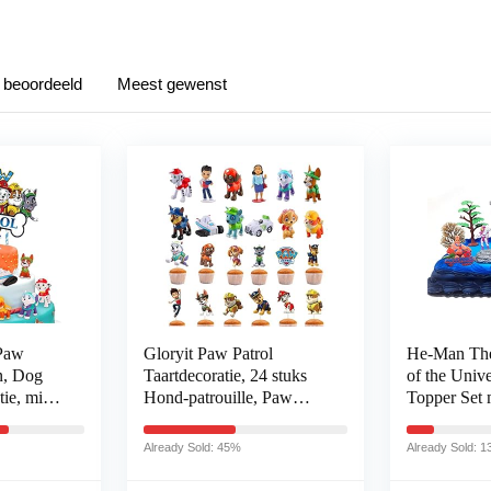
 beoordeeld
Meest gewenst
 Paw
Gloryit Paw Patrol
He-Man Th
en, Dog
Taartdecoratie, 24 stuks
of the Univ
tie, mini-
Hond-patrouille, Paw
Topper Se
ratie,
Patrol Taart, Taartfiguren,
Figuren en 
decoratie
Mini-figuren,
Already Sold: 45%
Already Sold: 
estjes
Taartdecoratie, Paw Patrol
figuren, Taarttoppers,