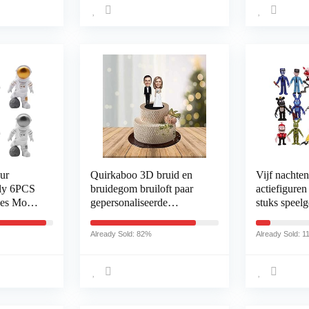
Cupcake stokjes, Paw
Patrol taartsteker
ur
Quirkaboo 3D bruid en
Vijf nachten
ly 6PCS
bruidegom bruiloft paar
actiefiguren
es Model
gepersonaliseerde
stuks speel
ie
miniatuur taarttopper (4
geschenken
aardag
inch, staande positie
4 inch met
Already Sold: 82%
Already Sold: 
imte
zonder accessoires)
waterdichte 
schenken
feest
oud Zilver