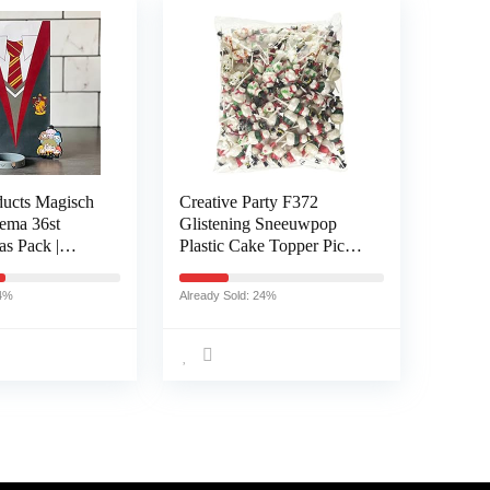
ucts Magisch
Creative Party F372
hema 36st
Glistening Sneeuwpop
as Pack |
Plastic Cake Topper Picks-
s
144 stuks
eestje
44%
Already Sold: 24%
benodigdheden