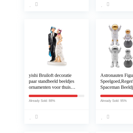
yishi Bruiloft decoratie
Astronauten Figu
paar standbeeld beeldjes
Speelgoed,Reger
ornamenten voor thuis
Spaceman Beeldj
bruiloft gunsten cadeau
Desktop Decorat
Valentijnsdag cadeau taart
Astronauten Verj
Already Sold: 88%
Already Sold: 95%
Topper (kleur: ZT-0024)
Taart Topper Ru
Thema Party Ge
Tafeldecoratie G