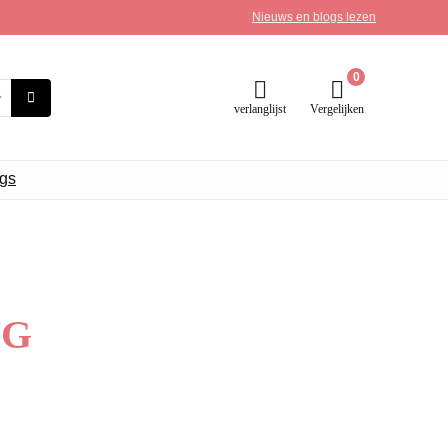
Nieuws en blogs lezen
0
verlanglijst
Vergelijken
gs
NG