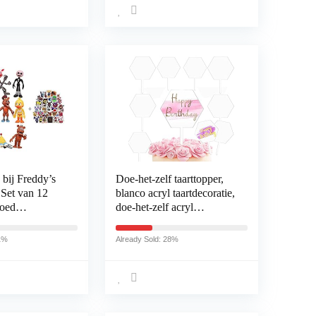
themafeestdecoraties voor
kinderen
 bij Freddy’s
Doe-het-zelf taarttopper,
 Set van 12
blanco acryl taartdecoratie,
goed
doe-het-zelf acryl
 Cake Toppers,
taarttopper, hexagon
 50 STKS
taartdecoratie, cupcake
11%
Already Sold: 28%
stickers voor
topper, taartdecoratie,
taartdeksel, taarttopper
voor verjaardag,
babyshower, bruiloft, 15
stuks