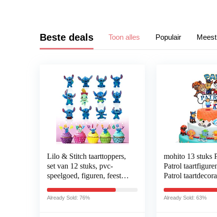
Beste deals
Toon alles
Populair
Meest
Lilo & Stitch taarttoppers,
mohito 13 stuks
set van 12 stuks, pvc-
Patrol taartfigur
speelgoed, figuren, feest,
Patrol taartdecora
taartdecoratie,
figuren, taartdeco
taartdecoratie, voor
taarttopper, taart
Already Sold: 76%
Already Sold: 63%
jongens en meisjes
voor kinderen, fe