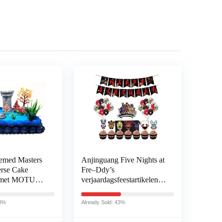
emed Masters
Anjinguang Five Nights at
erse Cake
Fre–Ddy’s
t met MOTU
verjaardagsfeestartikelen
Accessoires
set, vijf nachten bij Fre–
ddy verjaardagsbanner,
13%
Already Sold: 43%
ballonnen, taarttopper, vijf
nachten bij Freddy