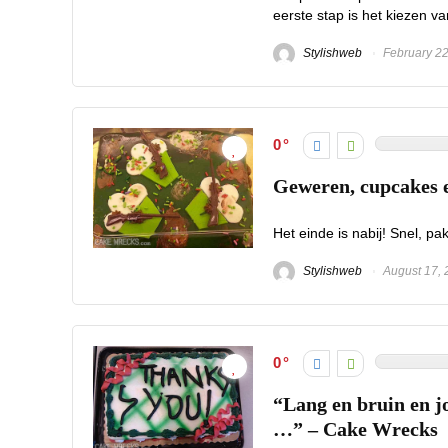
eerste stap is het kiezen v
Stylishweb
February 22
0
Geweren, cupcakes e
Het einde is nabij! Snel, pak
Stylishweb
August 17, 
0
“Lang en bruin en j
…” – Cake Wrecks