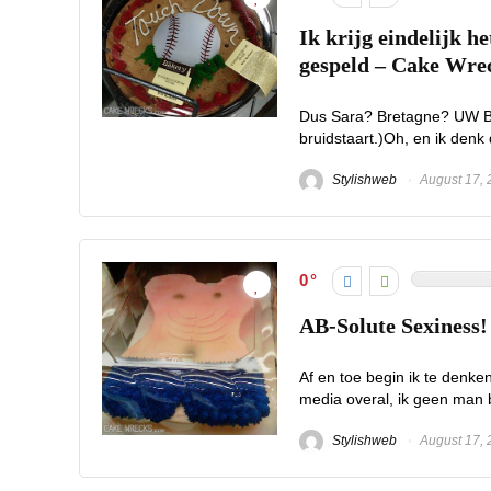
Ik krijg eindelijk h
gespeld – Cake Wre
Dus Sara? Bretagne? UW 
bruidstaart.)Oh, en ik denk
Stylishweb
August 17, 
0
AB-Solute Sexiness
Af en toe begin ik te denke
media overal, ik geen man b
Stylishweb
August 17, 