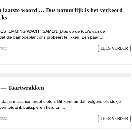
et laatste woord … Dus natuurlijk is het verkeerd
cks
BESTEMMING WACHT SAMEN.(Dibs op de foto's van de
 dat die bamboeplant ons probeert te likken. Een paar ...
2022
LEES VERDER
! — Taartwrakken
n dat ik misschien moet diëten. Dit komt omdat, volgens elk stukje
en totdat ik buikspieren heb. En ...
2022
LEES VERDER