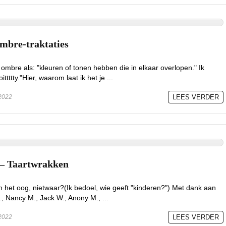
mbre-traktaties
ombre als: "kleuren of tonen hebben die in elkaar overlopen." Ik
ttttty."Hier, waarom laat ik het je ...
2022
LEES VERDER
— Taartwrakken
n het oog, nietwaar?(Ik bedoel, wie geeft "kinderen?") Met dank aan
., Nancy M., Jack W., Anony M., ...
2022
LEES VERDER