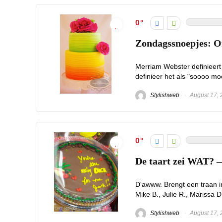
0
Zondagssnoepjes: O
Merriam Webster definieert 
definieer het als "soooo mooi
Stylishweb
August 17, 
0
De taart zei WAT? 
D'awww. Brengt een traan i
Mike B., Julie R., Marissa D
Stylishweb
August 17, 