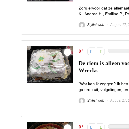
Zorg ervoor dat ze allemaal
K., Andrea H., Emiline P., Ro
Stylishweb
August 17, 
0
De riem is alleen vo
Wrecks
"Wat kan ik zeggen? Ik ben 
ga erop uit, volgelingen, en 
Stylishweb
August 17, 
0