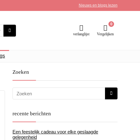
Nieuws en blogs lezen
0
verlanglijst
Vergelijken
gs
Zoeken
recente berichten
Een feestelijk cadeau voor elke geslaagde
gelegenheid