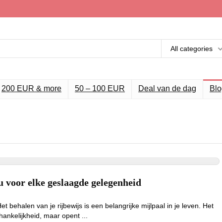
All categories
200 EUR & more
50 – 100 EUR
Deal van de dag
Blo
u voor elke geslaagde gelegenheid
 behalen van je rijbewijs is een belangrijke mijlpaal in je leven. Het
hankelijkheid, maar opent ...