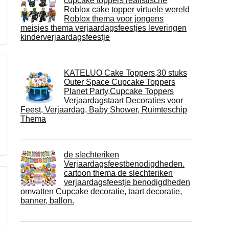
cupcake toppers realistische
Roblox cake topper virtuele wereld
Roblox thema voor jongens
meisjes thema verjaardagsfeestjes leveringen
kinderverjaardagsfeestje
KATELUO Cake Toppers,30 stuks
Outer Space Cupcake Toppers
Planet Party,Cupcake Toppers
Verjaardagstaart Decoraties voor
Feest, Verjaardag, Baby Shower, Ruimteschip
Thema
de slechteriken
Verjaardagsfeestbenodigdheden.
cartoon thema de slechteriken
verjaardagsfeestje benodigdheden
omvatten Cupcake decoratie, taart decoratie,
banner, ballon.