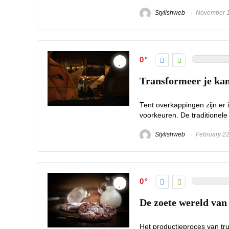
Stylishweb
November 1
0
Transformeer je ka
Tent overkappingen zijn er 
voorkeuren. De traditionele 
Stylishweb
February 22
0
De zoete wereld van 
Het productieproces van tru