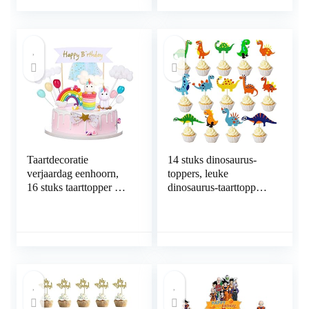
Cake Toppers Boze
Maan Wolk Ballon
vogels Taart Decoraties
Topper Cake Vlaggen
Verjaardag Banner
Set voor Verjaardag
Ballonnen Cupcake
Bruiloft Baby Douche
Toppers voor Kinderen
Feestartikelen Roze
Taartdecoratie
14 stuks dinosaurus-
verjaardag eenhoorn,
toppers, leuke
16 stuks taarttopper met
dinosaurus-taarttopper,
Happy Birthday-
decoratieset, dino-
slinger,
thema verjaardagstaart,
regenboogballonnen,
decoratie voor
wolk,
kinderen, verjaardag,
gepersonaliseerde
baby, shower,
eenhoorn,
feestversiering,
taartdecoratie voor
accessoires
jongens en meisjes,