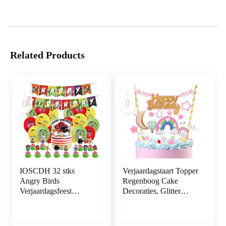
Related Products
IOSCDH 32 stks
Verjaardagstaart Topper
Angry Birds
Regenboog Cake
Verjaardagsfeest
Decoraties, Glitter
Decoraties Game
Cake Topper Banner
Thema
voor Meisjes Jongens
Feestbenodigdheden
Kinderen, Regenboog