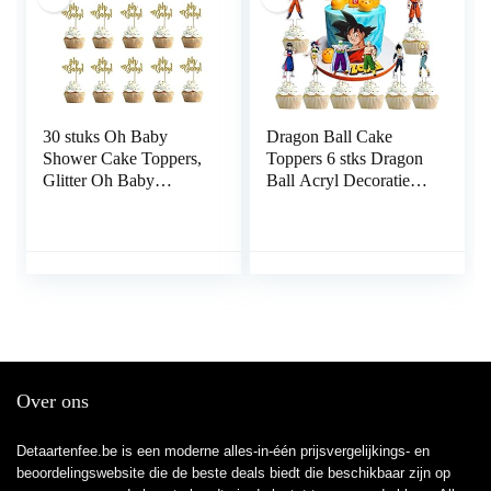
kinderen, taartdecoratie
verjaardag
30 stuks Oh Baby
Dragon Ball Cake
Shower Cake Toppers,
Toppers 6 stks Dragon
Glitter Oh Baby
Ball Acryl Decoraties
Cupcake Toppers
Gelukkige Verjaardag
Supply Decors, voor
Cake Toppers
Bruiloft, Verjaardag,
Verjaardagsfeestje
Baby Shower, Kids
Leveringen voor
Party Decorations
Dragon Ball voor
Goku Kinderen
Verjaardagsfeestje
Ballon
Over ons
Detaartenfee.be is een moderne alles-in-één prijsvergelijkings- en
beoordelingswebsite die de beste deals biedt die beschikbaar zijn op