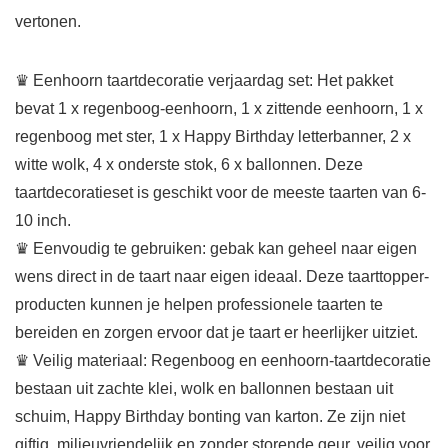
vertonen.
♛ Eenhoorn taartdecoratie verjaardag set: Het pakket
bevat 1 x regenboog-eenhoorn, 1 x zittende eenhoorn, 1 x
regenboog met ster, 1 x Happy Birthday letterbanner, 2 x
witte wolk, 4 x onderste stok, 6 x ballonnen. Deze
taartdecoratieset is geschikt voor de meeste taarten van 6-
10 inch.
♛ Eenvoudig te gebruiken: gebak kan geheel naar eigen
wens direct in de taart naar eigen ideaal. Deze taarttopper-
producten kunnen je helpen professionele taarten te
bereiden en zorgen ervoor dat je taart er heerlijker uitziet.
♛ Veilig materiaal: Regenboog en eenhoorn-taartdecoratie
bestaan uit zachte klei, wolk en ballonnen bestaan uit
schuim, Happy Birthday bonting van karton. Ze zijn niet
giftig, milieuvriendelijk en zonder storende geur, veilig voor