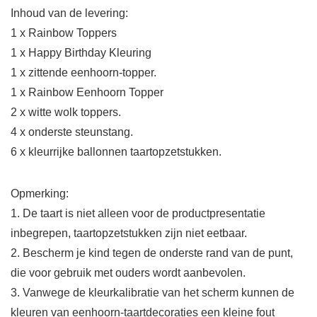
Inhoud van de levering:
1 x Rainbow Toppers
1 x Happy Birthday Kleuring
1 x zittende eenhoorn-topper.
1 x Rainbow Eenhoorn Topper
2 x witte wolk toppers.
4 x onderste steunstang.
6 x kleurrijke ballonnen taartopzetstukken.
Opmerking:
1. De taart is niet alleen voor de productpresentatie
inbegrepen, taartopzetstukken zijn niet eetbaar.
2. Bescherm je kind tegen de onderste rand van de punt,
die voor gebruik met ouders wordt aanbevolen.
3. Vanwege de kleurkalibratie van het scherm kunnen de
kleuren van eenhoorn-taartdecoraties een kleine fout