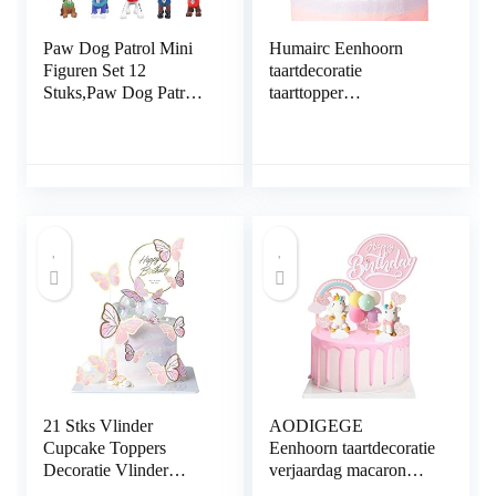
Paw Dog Patrol Mini
Humairc Eenhoorn
Figuren Set 12
taartdecoratie
Stuks,Paw Dog Patrol
taarttopper
Cake Toppers,Paw
taartdecoratie voor
Dog Patrol
meisjes verjaardag
Taartdecoratie,Paw
Happy Birthday
Dog Patrol Cupcake
luchtballon wolk maan
Topper,Speelgoed,Orna
sterren cake topper
menten,Party
Decoratie,Cake
Decoratie
Benodigdheden
21 Stks Vlinder
AODIGEGE
Cupcake Toppers
Eenhoorn taartdecoratie
Decoratie Vlinder
verjaardag macaron
Verjaardagstaart
taart decoratie taart