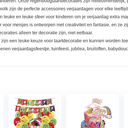
randeren. Onze regenboogtaartdecoraties zijn milieuvriendelijk,
k zijn de perfecte accessoires verjaardagen voor elke leeftijd
n leuke en leuke sfeer voor kinderen om je verjaardag extra ma
r voor meisjes is ontworpen met creativiteit en fantasie, en ze z
raties alleen ter decoratie zijn, niet eetbaar.
zijn een leuke keuze voor taartdecoratie en kunnen worden toege
nen verjaardagsfeestje, tuinfeest, jubilea, bruiloften, babydou