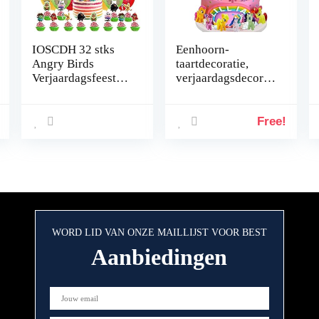
IOSCDH 32 stks
Eenhoorn-
Angry Birds
taartdecoratie,
Verjaardagsfeest
verjaardagsdecorat
Decoraties Game
ie,
Thema
eenhoornfiguren,
Feestbenodigdhede
taart, regenboog,
Free!
n Cake Toppers
carrousel, Happy
Boze vogels Taart
Birthday-topper
Decoraties
voor kinderen en
Verjaardag Banner
meisjes
Ballonnen Cupcake
Toppers voor
Kinderen
WORD LID VAN ONZE MAILLIJST VOOR BEST
Aanbiedingen