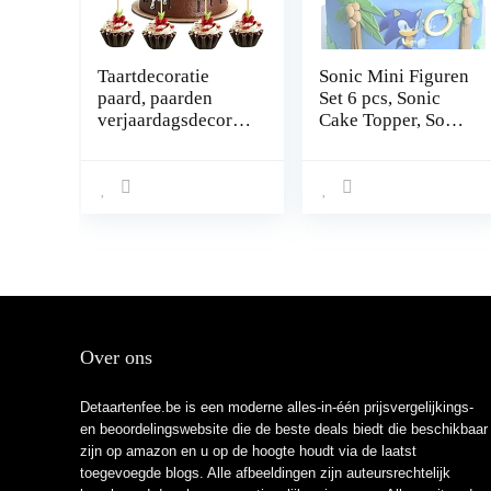
Taartdecoratie
Sonic Mini Figuren
paard, paarden
Set 6 pcs, Sonic
verjaardagsdecorat
Cake Topper, Sonic
ie, paarden
Cupcake Beeldjes
taartdecoratie,
Feest, Sonic Cake
paard muffin
Topper,
decoratie, paarden
Taartdecoraties
figuren decoratie,
Sonic, voor Kids
paarden cake
Verjaardag Baby
topper, paarden
Douche Sonic
decoratie
Thema
kinderverjaardag,
Feestbenodigdhede
taarttopper paard
n
Over ons
voor paarden,
feestdecoratie
Detaartenfee.be is een moderne alles-in-één prijsvergelijkings-
en beoordelingswebsite die de beste deals biedt die beschikbaar
zijn op amazon en u op de hoogte houdt via de laatst
toegevoegde blogs. Alle afbeeldingen zijn auteursrechtelijk