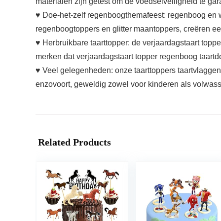
materialen zijn getest om de voedselveiligheid te ga
♥ Doe-het-zelf regenboogthemafeest: regenboog en wol
regenboogtoppers en glitter maantoppers, creëren ee
♥ Herbruikbare taarttopper: de verjaardagstaart toppe
merken dat verjaardagstaart topper regenboog taartdeco
♥ Veel gelegenheden: onze taarttoppers taartvlaggen 
enzovoort, geweldig zowel voor kinderen als volwasse
Related Products