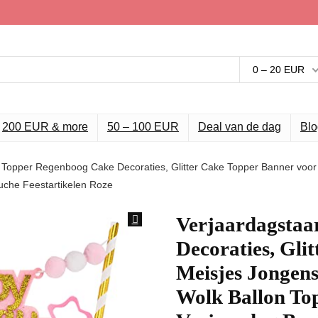
0 – 20 EUR
200 EUR & more
50 – 100 EUR
Deal van de dag
Blo
t Topper Regenboog Cake Decoraties, Glitter Cake Topper Banner voo
uche Feestartikelen Roze
Verjaardagstaa
Decoraties, Gli
Meisjes Jongen
Wolk Ballon To