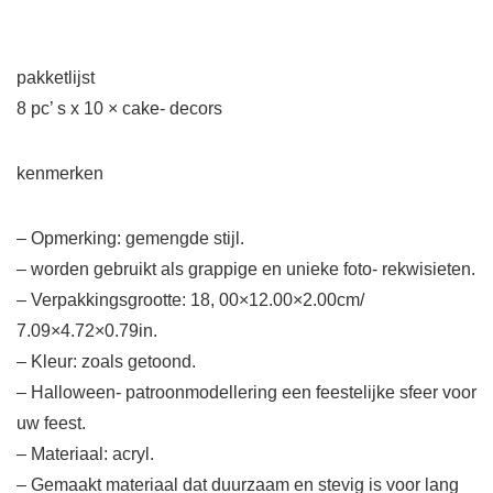
pakketlijst
8 pc’ s x 10 × cake- decors
kenmerken
– Opmerking: gemengde stijl.
– worden gebruikt als grappige en unieke foto- rekwisieten.
– Verpakkingsgrootte: 18, 00×12.00×2.00cm/
7.09×4.72×0.79in.
– Kleur: zoals getoond.
– Halloween- patroonmodellering een feestelijke sfeer voor
uw feest.
– Materiaal: acryl.
– Gemaakt materiaal dat duurzaam en stevig is voor lang