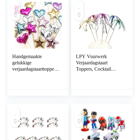
Handgemaakte
LPY Vuurwerk
gelukkige
Verjaardagstaart
verjaardagstaarttoppers,
Toppers, Cocktail
5 0 stks Gekleurde
Selectie Hout Folie
harten + 5 0 stks
Vuurwerk Taart
Gekleurde sterren + 5 0
Toppers, Kleurrijk
stks Gekleurde kronen,
Vuurwerk
herbruikbare
Bamboestokken
gepersonaliseerde
Fruitschaal Decoratie
verjaardagstaartdessert
Fruit Picks, Party Pot
decoratie -ac
Set Combo-200 sticks