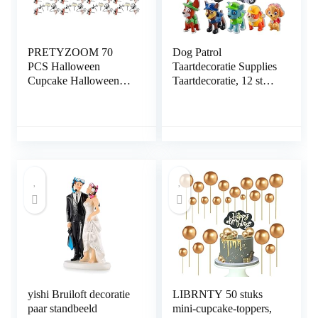
PRETYZOOM 70
Dog Patrol
PCS Halloween
Taartdecoratie Supplies
Cupcake Halloween
Taartdecoratie, 12 stuks
Bats Cupcake Topper
Dog Patrol
Halloween Cake Picks
kinderverjaardag
Topper Acryl Pumpkin
decoratieset taarttopper
party taartdecoratie
leveringen, voor
kinderen party levering
decoraties (design 2)
yishi Bruiloft decoratie
LIBRNTY 50 stuks
paar standbeeld
mini-cupcake-toppers,