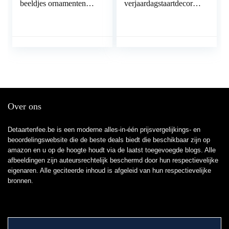
beeldjes ornamenten
verjaardagstaartdecorati
voor thuis bruiloft
e,
gunsten cadeau
festivaldessertdecoratie,
Valentijnsdag cadeau
voor bruiloft,
taart Topper (kleur: ZT-
verjaardagsfeest,
0024)
Kerstmis,
taartdecoratie, feest,
Valentijnsdag,
dessertdecoratie (goud)
Over ons
Detaartenfee.be is een moderne alles-in-één prijsvergelijkings- en
beoordelingswebsite die de beste deals biedt die beschikbaar zijn op
amazon en u op de hoogte houdt via de laatst toegevoegde blogs. Alle
afbeeldingen zijn auteursrechtelijk beschermd door hun respectievelijke
eigenaren. Alle geciteerde inhoud is afgeleid van hun respectievelijke
bronnen.