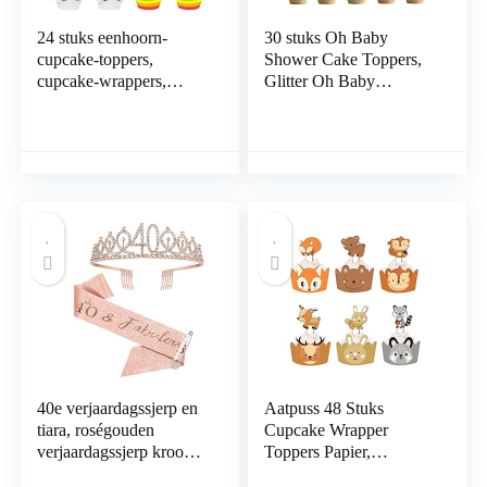
24 stuks eenhoorn-
30 stuks Oh Baby
cupcake-toppers,
Shower Cake Toppers,
cupcake-wrappers,
Glitter Oh Baby
glitter-eenhoorn,
Cupcake Toppers
cupcake-toppers met
Supply Decors, voor
wrapper, dubbelzijdige
Bruiloft, Verjaardag,
toppers, voor dessert,
Baby Shower, Kids
cake, decoraties voor
Party Decorations
verjaardag, bruiloft,
babyshower
40e verjaardagssjerp en
Aatpuss 48 Stuks
tiara, roségouden
Cupcake Wrapper
verjaardagssjerp kroon
Toppers Papier,
40 & Fabulous sjerp en
Cupcake Wrappers en