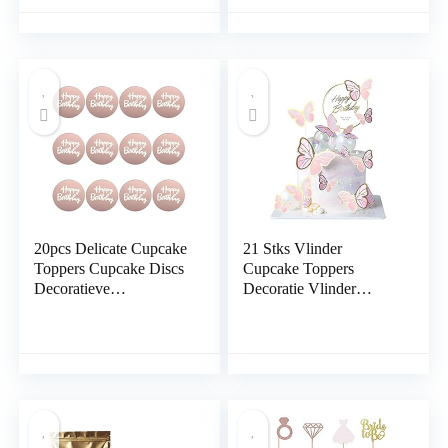
Verpakking Zip Lock
Lock Bag voedsel
Bag Voedsel Opslag
opslag verpakking tas
Verpakking Tas
20pcs Delicate Cupcake
21 Stks Vlinder
Toppers Cupcake Discs
Cupcake Toppers
Decoratieve
Decoratie Vlinder
Gegraveerde Toppers
Verjaardagstaart
Toppers Decoratie met
Gelukkige Verjaardag
Acryl Cake Toppers
Vlinder Cake Toppers
voor Verjaardagsfeest
Baby Douche Decor