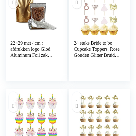
Veelkleurig
22×29 met 4cm :
24 stuks Bride to be
afdrukken logo Glod
Cupcake Toppers, Rose
Aluminum Foil zak
Gouden Glitter Bruid
helder plastic stand up
als Cupcake, Diamanten
pouch Rits verpakking
Ring, Diamant,
Zip Lock Bag voedsel
Trouwjurk, Bruid Als
opslag verpakking tas
Brief Voor Taarten,
Fruit, Ijs op Bruiloft,
Vrijgezellenfeest