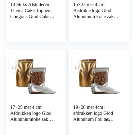
10 Stuks Afstuderen
15×23 met 4 cm:
Thema Cake Toppers
Bedrukte logo Glod
Congrats Grad Cake
Aluminium Folie zak
Decoraties Afstuderen
doorzichtig plastic
Mini Cake Decoraties
opstaande zakje Rits
Afstuderen Cap Taart
Verpakking Zip Lock
Decoratie Glitter Cake
Zak Voedsel Opslag
Decoratie Toppers Voor
Verpakking Zak
School
Afgestudeerdfeest
17×25 met 4 cm:
19×28 met 4cm :
Afdrukken logo Glod
afdrukken logo Glod
Aluminiumfolie zak
Aluminum Foil tas
duidelijk plastic stand
helder plastic stand up
up zakje Rits
pouch Rits Packing Zip