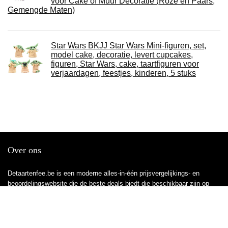
voor Cake of Muur Decoratie (Roze en Paars,
Gemengde Maten)
Star Wars BKJJ Star Wars Mini-figuren, set,
model cake, decoratie, levert cupcakes,
figuren, Star Wars, cake, taartfiguren voor
verjaardagen, feestjes, kinderen, 5 stuks
Over ons
Detaartenfee.be is een moderne alles-in-één prijsvergelijkings- en
beoordelingswebsite die de beste deals biedt die beschikbaar zijn op
amazon en u op de hoogte houdt via de laatst toegevoegde blogs. Alle
afbeeldingen zijn auteursrechtelijk beschermd door hun respectievelijke
eigenaren. Alle geciteerde inhoud is afgeleid van hun respectievelijke
bronnen.