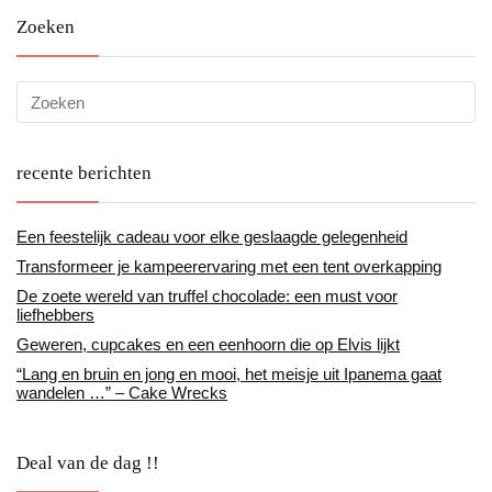
Zoeken
recente berichten
Een feestelijk cadeau voor elke geslaagde gelegenheid
Transformeer je kampeerervaring met een tent overkapping
De zoete wereld van truffel chocolade: een must voor
liefhebbers
Geweren, cupcakes en een eenhoorn die op Elvis lijkt
“Lang en bruin en jong en mooi, het meisje uit Ipanema gaat
wandelen …” – Cake Wrecks
Deal van de dag !!