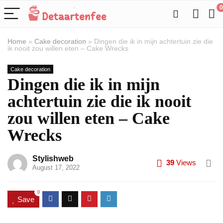
0
Home
»
Cake decoration
»
Dingen die ik in mijn achtertuin zie die
ik nooit zou willen eten – Cake Wrecks
Cake decoration
Dingen die ik in mijn
achtertuin zie die ik nooit
zou willen eten – Cake
Wrecks
Stylishweb
39
Views
August 17, 2022
0
Save