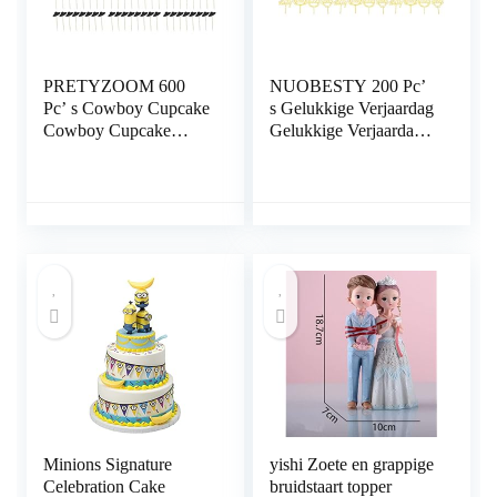
PRETYZOOM 600
NUOBESTY 200 Pc’
Pc’ s Cowboy Cupcake
s Gelukkige Verjaardag
Cowboy Cupcake
Gelukkige Verjaardag
Toppers Straw Hat
Verjaardag Cupcake
Cupcake Toppers
Toppers Gelukkige
Verjaardagsfeestje
Verjaardag Cupcake
Supplies Toppers Straw
Picks Cake Cupcake
Hat
Toppers
Minions Signature
yishi Zoete en grappige
Celebration Cake
bruidstaart topper