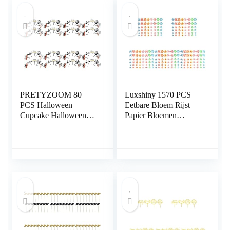
PRETYZOOM 80
Luxshiny 1570 PCS
PCS Halloween
Eetbare Bloem Rijst
Cupcake Halloween
Papier Bloemen
Bats Cupcake Topper
Eetbare Bloempapier
Halloween Cake Picks
Bloem Cuocake Decor
Topper Acryl Pumpkin
Cake Decoraties Rijst