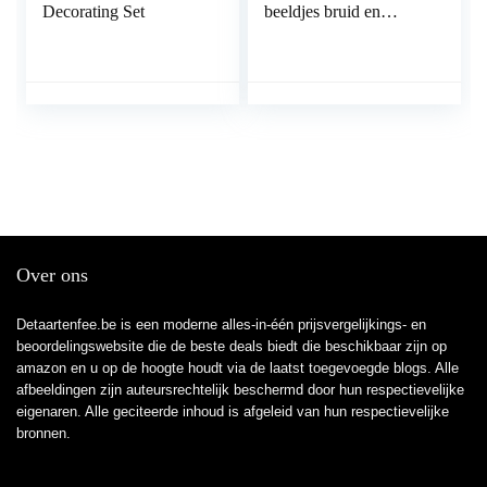
Decorating Set
beeldjes bruid en
bruidegom topper voor
bruiloft decoartion
geschenken en gunsten
(kleur: rode lijn stijl
grote)
Over ons
Detaartenfee.be is een moderne alles-in-één prijsvergelijkings- en
beoordelingswebsite die de beste deals biedt die beschikbaar zijn op
amazon en u op de hoogte houdt via de laatst toegevoegde blogs. Alle
afbeeldingen zijn auteursrechtelijk beschermd door hun respectievelijke
eigenaren. Alle geciteerde inhoud is afgeleid van hun respectievelijke
bronnen.