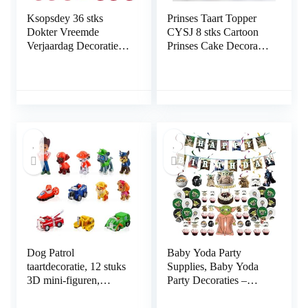
Ksopsdey 36 stks
Prinses Taart Topper
Dokter Vreemde
CYSJ 8 stks Cartoon
Verjaardag Decoraties
Prinses Cake Decoratie
Hero Thema
Actie Figuren
Feestartikelen
Verjaardagstaart
Feestversieringen
Decoraties Mini
Cupcake Toppers Cake
Figuren voor Kinderen
Decoraties Banner
Verjaardag Decor
Ballonnen Cake
Ornamenten Party
Toppers voor Kinderen
Supplies
Dog Patrol
Baby Yoda Party
taartdecoratie, 12 stuks
Supplies, Baby Yoda
3D mini-figuren,
Party Decoraties –
taartdecoratie, Paw
Banner, Cupcake
Patrol, figuren, taart
Toppers, Hangende