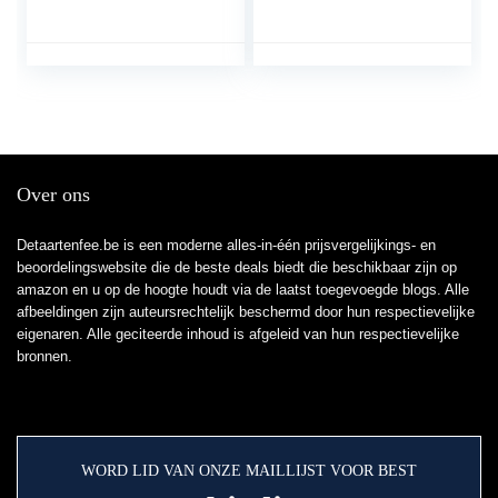
Decor Accenten
Beeldje Ornamenten,
Creatieve Dier Paar
Karakter Kip
Standbeeld Balkon
Decoratie Tuin
Binnenplaats Decor
Over ons
Detaartenfee.be is een moderne alles-in-één prijsvergelijkings- en
beoordelingswebsite die de beste deals biedt die beschikbaar zijn op
amazon en u op de hoogte houdt via de laatst toegevoegde blogs. Alle
afbeeldingen zijn auteursrechtelijk beschermd door hun respectievelijke
eigenaren. Alle geciteerde inhoud is afgeleid van hun respectievelijke
bronnen.
WORD LID VAN ONZE MAILLIJST VOOR BEST