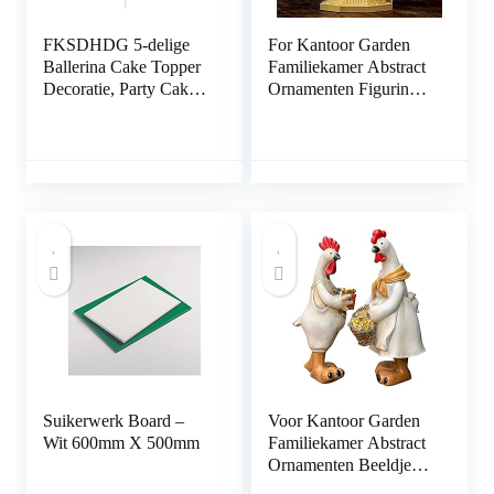
FKSDHDG 5-delige
For Kantoor Garden
Ballerina Cake Topper
Familiekamer Abstract
Decoratie, Party Cake
Ornamenten Figurines
Logo Cake Decoratie
Art Gift 1 8CM
Fruit Thema Event
Sakyamuni Solid Wood
Japan Carving Buddha
Standbeeld God Hand
Gesneden Feng Shui
Buda Standbeelden for
thuis
Suikerwerk Board –
Voor Kantoor Garden
Wit 600mm X 500mm
Familiekamer Abstract
Ornamenten Beeldjes
Kunst Gift Home