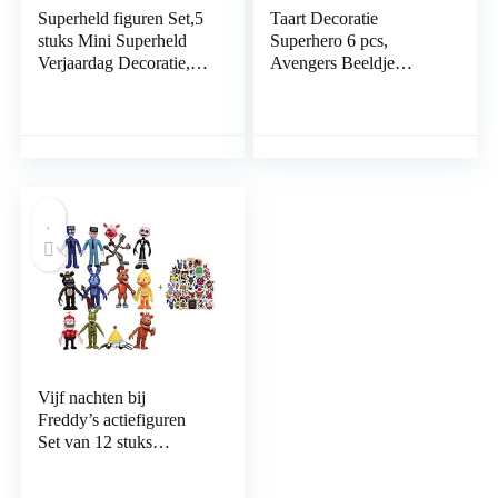
Superheld figuren Set,5
Taart Decoratie
stuks Mini Superheld
Superhero 6 pcs,
Verjaardag Decoratie,
Avengers Beeldje
Cartoon Cake Topper
Speelset, Avengers
Party Decoratie, Mini
Taart Toppers, Figuren
Figuren Bakken
Set Verjaardagsfeestje,
Decoratie, Superheld
Cupcake Beeldjes Feest,
Verjaardagstaart
voor Thuiskantoor
Decoratie
Decoratie Ornamenten
Verjaardagscadeautjes
Vijf nachten bij
Freddy’s actiefiguren
Set van 12 stuks
speelgoed geschenken
Cake Toppers, 4 inch