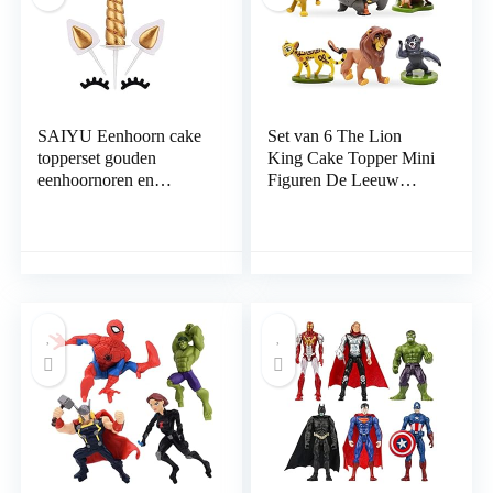
Kids
SAIYU Eenhoorn cake
Set van 6 The Lion
topperset gouden
King Cake Topper Mini
eenhoornoren en
Figuren De Leeuw
wimpers taartdecoraties
Koning Cake Decoratie
voor eenhoornfeest
Figuur Set
babyshower verjaardag
Verjaardagstaart
bruiloft
Decoratie, Cupcake
Cijfers voor Jongens
Meisjes Feestdecoraties