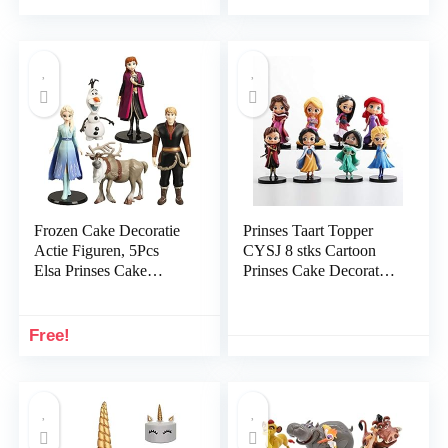
Feestbenodigdheden
Leveringen voor
Cupcake Beeldjes
Dragon Ball voor Goku
Kinderen
Verjaardagsfeestje
Ballon
Frozen Cake Decoratie
Prinses Taart Topper
Actie Figuren, 5Pcs
CYSJ 8 stks Cartoon
Elsa Prinses Cake
Prinses Cake Decoratie
Topper Mini Beeldjes
Actie Figuren
Verjaardagstaart
Verjaardagstaart
Decoraties Mini Figuren
Decoraties Mini Figuren
Free!
voor Kinderen
voor Kinderen
Verjaardag Decor
Verjaardag Decor
Ornamenten
Ornamenten Party
Feestbenodigdheden
Supplies
voor Bevroren Fans