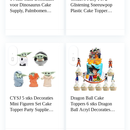
voor Dinosaurus Cake
Glistening Sneeuwpop
Supply, Palmbomen
Plastic Cake Topper
Cake Toppers Kit met
Picks-144 stuks
Rotsen, Vulkaan, Cake
Toppers Sets Model
voor Verjaardagsfeest
Jongens en Meisjes
CYSJ 5 stks Decoraties
Dragon Ball Cake
Mini Figuren Set Cake
Toppers 6 stks Dragon
Topper Party Supplies
Ball Acryl Decoraties
Collectie Speelgoed
Gelukkige Verjaardag
Desktop Decoraties Kid
Cake Toppers
Volwassen
Verjaardagsfeestje