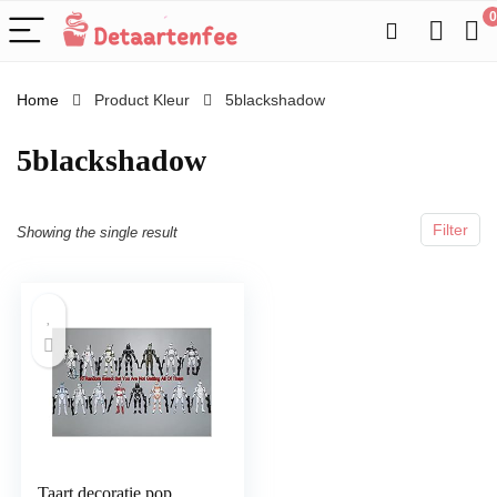
0
Home
Product Kleur
5blackshadow
5blackshadow
Filter
Showing the single result
Taart decoratie pop