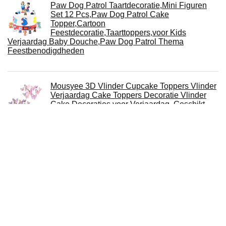
Paw Dog Patrol Taartdecoratie,Mini Figuren
Set 12 Pcs,Paw Dog Patrol Cake
Topper,Cartoon
Feestdecoratie,Taarttoppers,voor Kids
Verjaardag Baby Douche,Paw Dog Patrol Thema
Feestbenodigdheden
Mousyee 3D Vlinder Cupcake Toppers Vlinder
Verjaardag Cake Toppers Decoratie Vlinder
Cake Decoraties voor Verjaardag, Geschikt
voor Cake of Muur Decoratie (Roze en Paars,
Gemengde Maten)
Creative Party F371 pinguïn plastic taart topper
picks-144 stuks
IOSCDH 6 stuks Encanto mini-figuren set
Isabella Cake Topper magie verjaardagsfeest