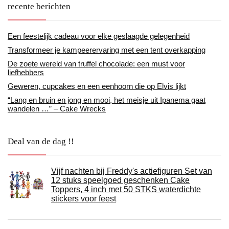
recente berichten
Een feestelijk cadeau voor elke geslaagde gelegenheid
Transformeer je kampeerervaring met een tent overkapping
De zoete wereld van truffel chocolade: een must voor
liefhebbers
Geweren, cupcakes en een eenhoorn die op Elvis lijkt
“Lang en bruin en jong en mooi, het meisje uit Ipanema gaat
wandelen …” – Cake Wrecks
Deal van de dag !!
Vijf nachten bij Freddy's actiefiguren Set van
12 stuks speelgoed geschenken Cake
Toppers, 4 inch met 50 STKS waterdichte
stickers voor feest